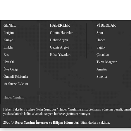
GENEL
HABERLER
VİDEOLAR
İletişim
Günün Haberleri
Spor
Künye
Haber Arşivi
Haber
Linkler
Gazete Arşivi
Sağlık
Rss
Köşe Yazarları
Çocuklar
Üye Ol
Tv ve Magazin
Üye Girişi
Amatör
Önemli Telefonlar
Sinema
Sitene Ekle
Haber Yazılımı
Haber Paketleri Sizlere Neler Sunuyor? Haber Yazılımlarımız Gelişmiş yönetim paneli, temalar
ya da sektörde kalite atlamak isteyen herkese çözümler sunuyor.
2026 ©
Duru Yazılım İnternet ve Bilişim Hizmetleri
Tüm Hakları Saklıdır.