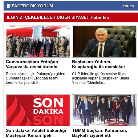
FACEBOOK YORUM
Yorum
İLGİNİZİ ÇEKEBİLECEK DİĞER SİYASET Haberleri
Cumhurbaşkanı Erdoğan
Başbakan Yıldırım:
Varşova'da resmi törenle
Kılıçdaroğlu ile memleket
karşılandı..
meselelerini ko..
Resmi ziyaret için Polonya'ya giden
CHP lideri ile görüşmesine ilişkin
Cumhurbaşkanı Erdoğan resmi
açıklama yapana Başbakan Binali
törenle karşılandı.İk..
Yıldırım, "Memleke..
Son dakika: Adalet Bakanlığı
TBMM Başkanı Kahraman,
Müsteşarı Kenan İpek
Baykal'ı ziyaret etti