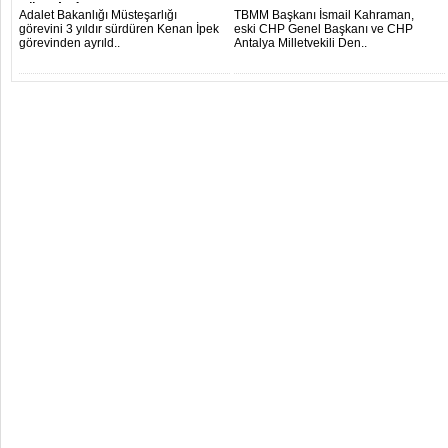
görevinden..
Adalet Bakanlığı Müsteşarlığı
TBMM Başkanı İsmail Kahraman,
görevini 3 yıldır sürdüren Kenan İpek
eski CHP Genel Başkanı ve CHP
görevinden ayrıld..
Antalya Milletvekili Den..