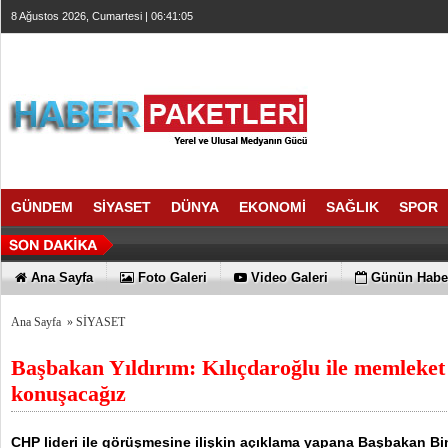
8 Ağustos 2026, Cumartesi | 06:41:05
GÜNDEM
SİYASET
DÜNYA
EKONOMİ
SAĞLIK
SPOR
Ana Sayfa
Foto Galeri
Video Galeri
Günün Haber
Ana Sayfa
»
SİYASET
Başbakan Yıldırım: Kılıçdaroğlu ile memleket 
konuşacağız
CHP lideri ile görüşmesine ilişkin açıklama yapana Başbakan Bin