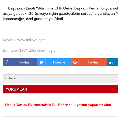
Başbakan Binali Yıldırım ile CHP Genel Başkanı Kemal Kılıçdaroğl
araya gelecek. Görüşmeye ilişkin gazetecilerin sorusunu yanıtlayan Y
konuşacağız, özel gündem yok"dedi.
Kaynak: www.milliyet.com
Bu haber
1304
defa okunmuştur.
Paylaş
Tweetle
Paylaş
Etiketler :
YORUMLAR
Henüz Yorum Eklenmemiştir.Bu Haber'e ilk yorum yapan siz olun.