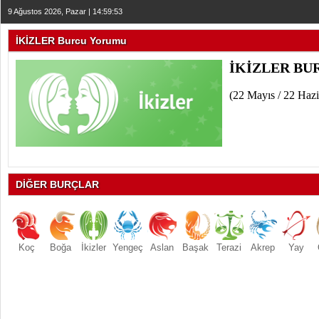
9 Ağustos 2026, Pazar | 14:59:53
İKİZLER Burcu Yorumu
İKİZLER B
(22 Mayıs / 22 Hazi
DİĞER BURÇLAR
Koç
Boğa
İkizler
Yengeç
Aslan
Başak
Terazi
Akrep
Yay