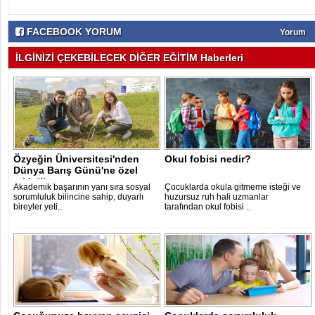
FACEBOOK YORUM
Yorum
İLGİNİZİ ÇEKEBİLECEK DİĞER EĞİTİM Haberleri
Özyeğin Üniversitesi'nden
Okul fobisi nedir?
Dünya Barış Günü'ne özel
etkinlik..
Akademik başarının yanı sıra sosyal
Çocuklarda okula gitmeme isteği ve
sorumluluk bilincine sahip, duyarlı
huzursuz ruh hali uzmanlar
bireyler yeti..
tarafından okul fobisi ..