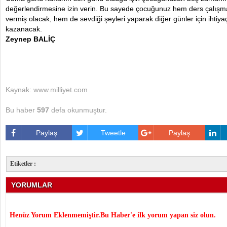
değerlendirmesine izin verin. Bu sayede çocuğunuz hem ders çalış
vermiş olacak, hem de sevdiği şeyleri yaparak diğer günler için ihti
kazanacak.
Zeynep BALİÇ
Kaynak: www.milliyet.com
Bu haber
597
defa okunmuştur.
Paylaş
Tweetle
Paylaş
Etiketler :
YORUMLAR
Henüz Yorum Eklenmemiştir.Bu Haber'e ilk yorum yapan siz olun.