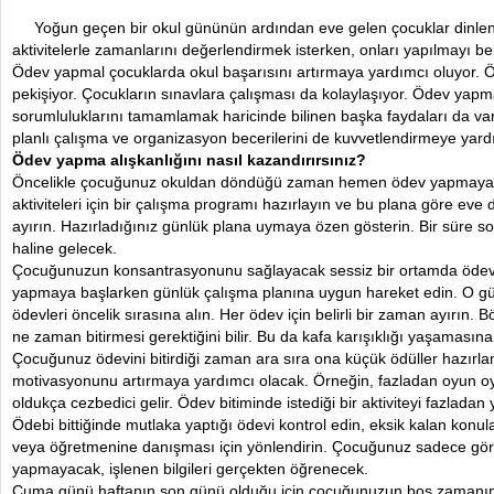
Yoğun geçen bir okul gününün ardından eve gelen çocuklar dinl
aktivitelerle zamanlarını değerlendirmek isterken, onları yapılmayı be
Ödev yapmal çocuklarda okul başarısını artırmaya yardımcı oluyor. Öğ
pekişiyor. Çocukların sınavlara çalışması da kolaylaşıyor. Ödev yapma
sorumluluklarını tamamlamak haricinde bilinen başka faydaları da va
planlı çalışma ve organizasyon becerilerini de kuvvetlendirmeye yard
Ödev yapma alışkanlığını nasıl kazandırırsınız?
Öncelikle çocuğunuz okuldan döndüğü zaman hemen ödev yapmaya 
aktiviteleri için bir çalışma programı hazırlayın ve bu plana göre e
ayırın. Hazırladığınız günlük plana uymaya özen gösterin. Bir süre s
haline gelecek.
Çocuğunuzun konsantrasyonunu sağlayacak sessiz bir ortamda ödev
yapmaya başlarken günlük çalışma planına uygun hareket edin. O 
ödevleri öncelik sırasına alın. Her ödev için belirli bir zaman ayırın
ne zaman bitirmesi gerektiğini bilir. Bu da kafa karışıklığı yaşamasına
Çocuğunuz ödevini bitirdiği zaman ara sıra ona küçük ödüller hazırl
motivasyonunu artırmaya yardımcı olacak. Örneğin, fazladan oyun o
oldukça cezbedici gelir. Ödev bitiminde istediği bir aktiviteyi fazladan
Ödebi bittiğinde mutlaka yaptığı ödevi kontrol edin, eksik kalan konu
veya öğretmenine danışması için yönlendirin. Çocuğunuz sadece görev
yapmayacak, işlenen bilgileri gerçekten öğrenecek.
Cuma günü haftanın son günü olduğu için çocuğunuzun boş zamanını 