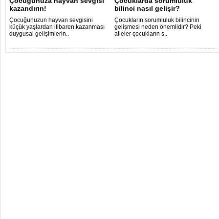
Çocuğunuza hayvan sevgisi
Çocuklarda sorumluluk
kazandırın!
bilinci nasıl gelişir?
Çocuğunuzun hayvan sevgisini
Çocukların sorumluluk bilincinin
küçük yaşlardan itibaren kazanması
gelişmesi neden önemlidir? Peki
duygusal gelişimlerin..
aileler çocukların s..