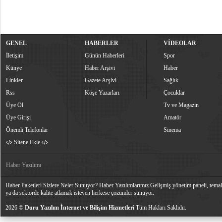
GENEL
HABERLER
VİDEOLAR
İletişim
Günün Haberleri
Spor
Künye
Haber Arşivi
Haber
Linkler
Gazete Arşivi
Sağlık
Rss
Köşe Yazarları
Çocuklar
Üye Ol
Tv ve Magazin
Üye Girişi
Amatör
Önemli Telefonlar
Sinema
Sitene Ekle
Haber Yazılımı
Haber Paketleri Sizlere Neler Sunuyor? Haber Yazılımlarımız Gelişmiş yönetim paneli, temalar
ya da sektörde kalite atlamak isteyen herkese çözümler sunuyor.
2026 ©
Duru Yazılım İnternet ve Bilişim Hizmetleri
Tüm Hakları Saklıdır.