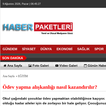
9 Ağustos 2026, Pazar | 06:45:27
GÜNDEM
SİYASET
DÜNYA
EKONOMİ
SAĞLIK
SPOR
Ana Sayfa
Foto Galeri
Video Galeri
Günün Haber
Ana Sayfa
»
EĞİTİM
Ödev yapma alışkanlığı nasıl kazandırılır?
Okul çağındaki çocuklar ödev yapmaktan olabildiğince kaçıyor.
olduğu kadar aileler için de zorlayıcı bir hale geliyor. Çocuğun