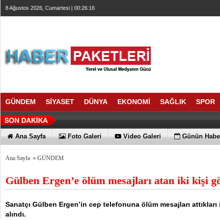
8 Ağustos 2026, Cumartesi | 00:26:16
GÜNDEM
SİYASET
DÜNYA
EKONOMİ
SAĞLIK
SPOR
Ana Sayfa
Foto Galeri
Video Galeri
Günün Haber
Ana Sayfa
»
GÜNDEM
Gülben Ergen’e ölüm mesajları atan iki kişi gö
Sanatçı Gülben Ergen’in cep telefonuna ölüm mesajları attıkları i
alındı.